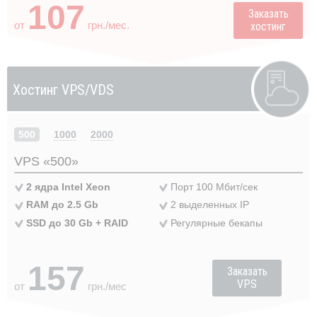
107
Заказать
от
грн./мес.
хостинг
Хостинг
VPS/VDS
500
1000
2000
VPS «500»
2 ядра Intel Xeon
Порт 100 Мбит/сек
RAM до 2.5 Gb
2 выделенных IP
SSD до 30 Gb + RAID
Регулярные бекапы
157
Заказать
VPS
от
грн./мес