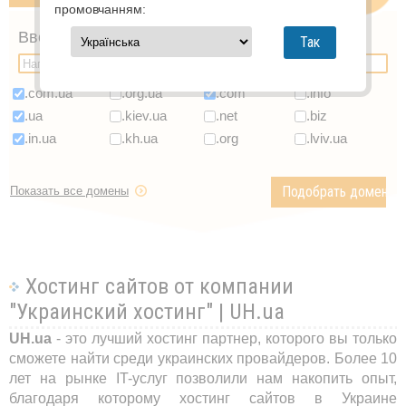
промовчанням:
Введите имя домена
Так
.com.ua
.org.ua
.com
.info
.ua
.kiev.ua
.net
.biz
.in.ua
.kh.ua
.org
.lviv.ua
Показать все домены
Хостинг сайтов от компании
"Украинский хостинг" | UH.ua
UH.ua
- это лучший хостинг партнер, которого вы только
сможете найти среди украинских провайдеров. Более 10
лет на рынке IT-услуг позволили нам накопить опыт,
благодаря которому хостинг сайтов в Украине