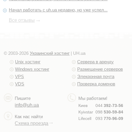
услуг. Оформите заявку и оплатите за услуги с помощью
онлайн платежа или путем банковского перевода. В
Начал работать с uh.ua недавно, но уже успел...
течении нескольких минут вы получите необходимый
Все отзывы
доступ к серверу для того, чтобы выполнить хостинг
сайта. Пользуясь услугами компании UH.ua Вы всегда
будете уверены в том, что сохранность ваших данных
будет выполняться за счет надёжного оборудования и
создания регулярных резервных копий.
© 2003-2026
Украинский хостинг
| UH.ua
Всегда с Вами - компания «Украинский хостинг» |
Unix хостинг
Сервера в аренду
UH.ua.
Windows хостинг
Размещение серверов
VPS
Элекронная почта
VDS
Проверка доменов
Пишите
Мы работаем!
info@uh.ua
Киев
044
392-73-56
Kyivstar
098
530-59-84
Как нас найти
Lifecell
093
770-96-09
Схема проезда