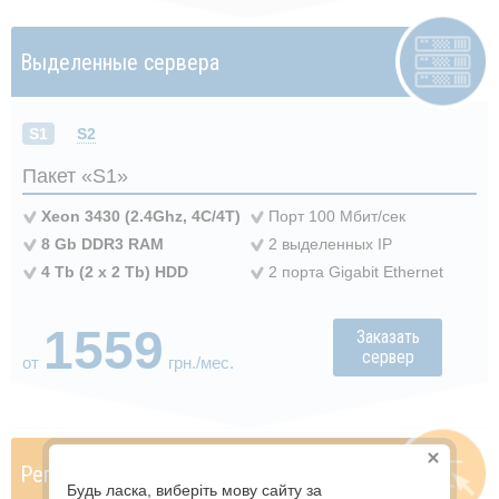
Выделенные
сервера
S1
S2
Пакет «S1»
Xeon 3430 (2.4Ghz, 4C/4T)
Порт 100 Мбит/сек
8 Gb DDR3 RAM
2 выделенных IP
4 Tb (2 x 2 Tb) HDD
2 порта Gigabit Ethernet
1559
Заказать
сервер
от
грн./мес.
Регистрация
доменов
Будь ласка, виберіть мову сайту за