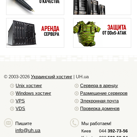
info - информационные ресурсы.
Помимо этого домен может одновременно
являться тематическим и территориальным
показателем (com.ua, net.ua и.т.д).
Исходя из этого можно сделать вывод, что при
выборе доменной зоны необходимо учитывать
тематику сайта, а так же на аудиторию каких стран
рассчитан сайт.
© 2003-2026
Украинский хостинг
| UH.ua
Unix хостинг
Сервера в аренду
Windows хостинг
Размещение серверов
VPS
Элекронная почта
VDS
Проверка доменов
Пишите
Мы работаем!
info@uh.ua
Киев
044
392-73-56