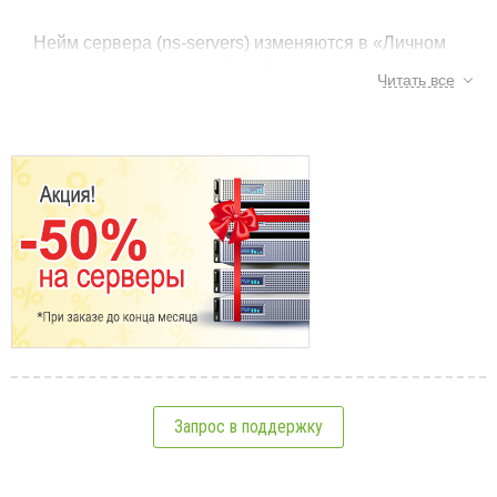
Нейм сервера (ns-servers) изменяются в «Личном
кабинете» на нашем сайте. Помощь по смене нс-
Читать все
серверов смотрите по
ссылке
.
См.также:
Доступ высылался в письме уведомление о
регистрации домена. Если потеряли данные, то
нажмите на ссылку «Забыли пароль?», впишите
свой емейл и система автоматом пришлет доступ
к личному кабинету на контактный емейл.
Домены
Или напишите в тех. поддержку и мы вышлем
Процедура регистрации доменов
13
данные на контактный е-мейл.
Домен в подарок при оплате хостинга
Кириллические домены
2
Трансфер доменов
Запрос в поддержку
4
Привязка домена к хостингу, смена NS и IP,
создание поддоменов