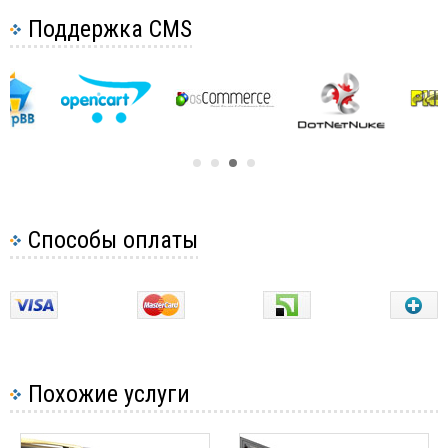
Поддержка CMS
Купил домен. Как использовать доменное имя на
другом хостинге
Создание поддомена
Смена IP адреса
Домен заблокирован
Как я могу проверить доступность домена?
DNS-зона
Способы оплаты
Настройка DNS для домена
Как создать дочерние NS-сервера?
Как добавить запись SPF
Что такое TTL?
Какая разница между доменами, субдоменами и
паркованными доменами?
Похожие услуги
Как сделать, чтобы два домена открывали один и тот же
сайт