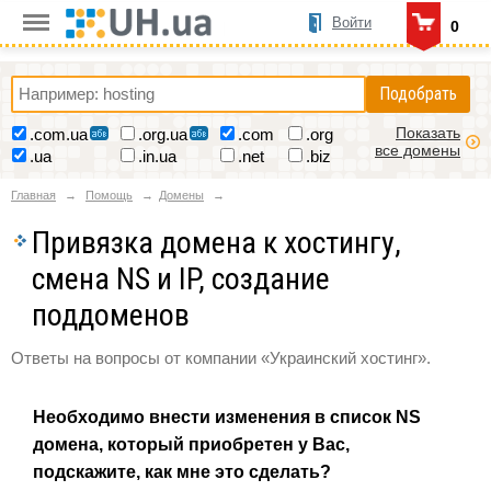
Войти
0
Подобрать
Показать
.com.ua
.org.ua
.com
.org
все домены
.ua
.in.ua
.net
.biz
Главная
Помощь
Домены
Привязка домена к хостингу,
смена NS и IP, создание
поддоменов
Ответы на вопросы от компании «Украинский хостинг».
Необходимо внести изменения в список NS
домена, который приобретен у Вас,
подскажите, как мне это сделать?