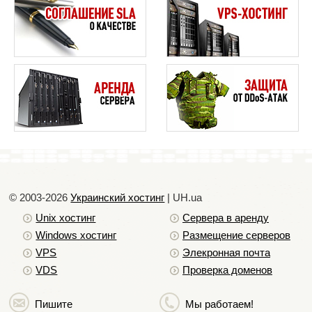
Как я могу изменить имя домена, который только что
купил?
Что значит статус redemptionperiod у домена?
Что такое Whois?
1
© 2003-2026
Украинский хостинг
| UH.ua
Unix хостинг
Сервера в аренду
Windows хостинг
Размещение серверов
VPS
Элекронная почта
VDS
Проверка доменов
Пишите
Мы работаем!