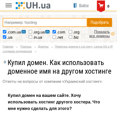
Войти
0
Подобрать
Показать
.com.ua
.org.ua
.com
.org
все домены
.ua
.in.ua
.net
.biz
Главная
Помощь
Домены
Привязка домена к хостингу, смена NS и IP,
создание поддоменов
Купил домен. Как использовать
доменное имя на другом хостинге
Ответы на вопросы от компании «Украинский хостинг».
Купил домен на вашем сайте. Хочу
использовать хостинг другого хостера. Что
мне нужно сделать для этого?