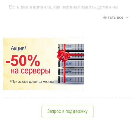
Есть два варианта, как перенаправить домен на
другого хостера, в зависимости какие данные он
Читать все
Вам предоставит.
См.также:
Хостер предоставил свои нс-сервера
После регистрации доменного имени, Вы
заходите в "Личный кабинет" на нашем сайте и
возле названия Вашего домена будет ссылка
DNS. Кликаете на нее и прописываете
Привязка домена к хостингу, смена NS и IP,
предоставленные хостером нс-сервера.
создание поддоменов
Купил домен. Как использовать доменное имя на
другом хостинге
Создание поддомена
Смена IP адреса
Запрос в поддержку
DNS-зона
4
Какая разница между доменами, субдоменами и
паркованными доменами?