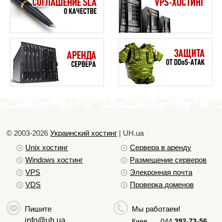
© 2003-2026
Украинский хостинг
| UH.ua
Unix хостинг
Сервера в аренду
Windows хостинг
Размещение серверов
VPS
Элекронная почта
VDS
Проверка доменов
Также Вы можете прислать запрос на info@uh.ua
со своего контактного емейла с предоставленной
Пишите
Мы работаем!
info@uh.ua
информацией от хостера и техподдержка
Киев
044
392-73-56